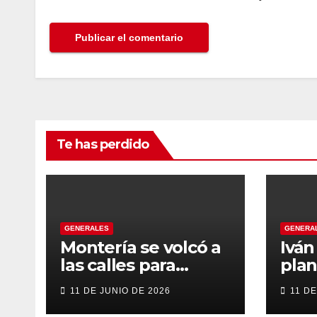
Te has perdido
GENERALES
GENERA
Montería se volcó a
Ivá
las calles para
plan
recibir a Abelardo
gob
11 DE JUNIO DE 2026
11 DE
De la Espriella
tran