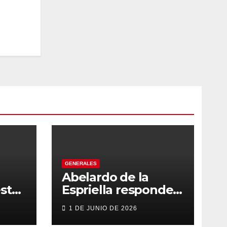
GENERALES
Abelardo de la
sto
Espriella responde
con firmeza y
1 DE JUNIO DE 2026
fortalece su imagen