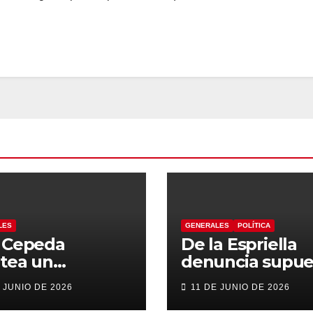
LES
GENERALES
POLÍTICA
n Cepeda
De la Espriella
tea un
denuncia supue
ierno de
“autoatentado
 JUNIO DE 2026
11 DE JUNIO DE 2026
sición con
legislativo” tras