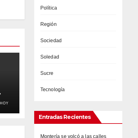
Política
Región
Sociedad
Soledad
Sucre
Tecnología
a
EHOY
roz”
n
Entradas Recientes
 el
Montería se volcó a las calles