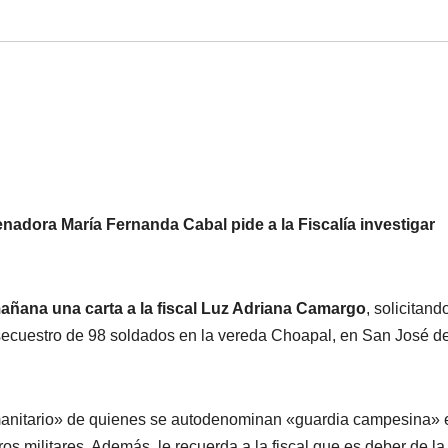
enadora María Fernanda Cabal pide a la Fiscalía investigar
añana una carta a la fiscal Luz Adriana Camargo
, solicitand
l secuestro de 98 soldados en la vereda Choapal, en San José de
manitario» de quienes se autodenominan «guardia campesina» 
ros militares. Además, le recuerda a la fiscal que es deber de la