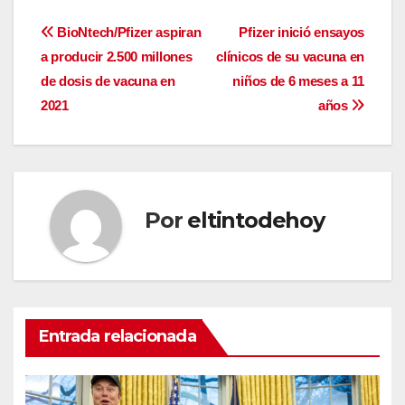
Navegación
BioNtech/Pfizer aspiran
Pfizer inició ensayos
a producir 2.500 millones
clínicos de su vacuna en
de
de dosis de vacuna en
niños de 6 meses a 11
entradas
2021
años
Por
eltintodehoy
Entrada relacionada