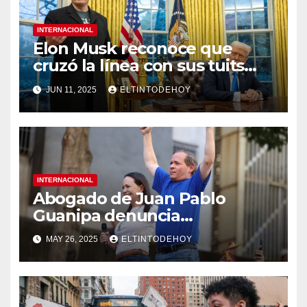
INTERNACIONAL
Elon Musk reconoce que
cruzó la línea con sus tuits
dirigidos a Donald Trump
JUN 11, 2025
ELTINTODEHOY
INTERNACIONAL
Abogado de Juan Pablo
Guanipa denuncia
desaparición forzada y acusa
MAY 26, 2025
ELTINTODEHOY
al régimen de violar el debido
proceso