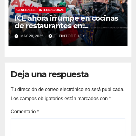
GENERALES
INTERNACIONAL
ICE ahora irrumpe en cocinas
de restaurantes en
Washington buscando
MAY 20, 2025
ELTINTODEHOY
inmigrantes irregulares
Deja una respuesta
Tu dirección de correo electrónico no será publicada.
Los campos obligatorios están marcados con
*
Comentario
*