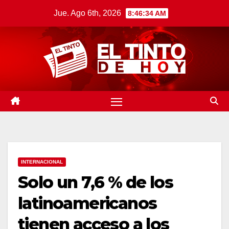
Saltar
Jue. Ago 6th, 2026
8:46:35 AM
al
contenido
INTERNACIONAL
Solo un 7,6 % de los
latinoamericanos
tienen acceso a los