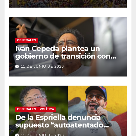
GENERALES
Iván Cepeda plantea un
gobierno de transición con
énfasis en el empalme
11 DE JUNIO DE 2026
institucional y una eventual
constituyente
GENERALES
POLÍTICA
De la Espriella denuncia
supuesto “autoatentado
legislativo” tras decisión de
11 DE JUNIO DE 2026