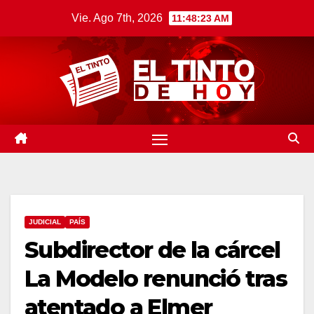
Saltar
Vie. Ago 7th, 2026
11:48:24 AM
al
contenido
JUDICIAL
PAÍS
Subdirector de la cárcel
La Modelo renunció tras
atentado a Elmer