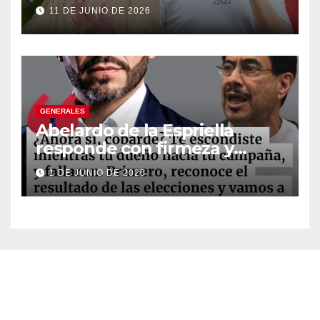
legislativo” tras decisión de
11 DE JUNIO DE 2026
suspender provisionalmente
a Petro
GENERALES
Abelardo de la Espriella
responde con firmeza y
fortalece su imagen de
1 DE JUNIO DE 2026
liderazgo ante la controversia