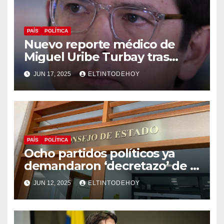
PAÍS
POLÍTICA
Nuevo reporte médico de
Miguel Uribe Turbay tras
operación de urgencia a la
JUN 17, 2025
ELTINTODEHOY
que fue sometido
PAÍS
POLÍTICA
Ocho partidos políticos ya
demandaron ‘decretazo’ de la
consulta popular
JUN 12, 2025
ELTINTODEHOY