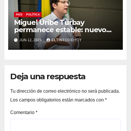
PAÍS
POLÍTICA
Miguel Uribe Turbay
permanece estable: nuevo
parte médico de la clínica
JUN 12, 2025
ELTINTODEHOY
Santa Fe
Deja una respuesta
Tu dirección de correo electrónico no será publicada.
Los campos obligatorios están marcados con
*
Comentario
*