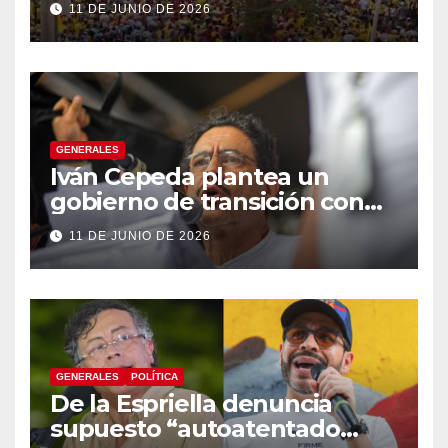
11 DE JUNIO DE 2026
GENERALES
Iván Cepeda plantea un
gobierno de transición con
énfasis en el empalme
11 DE JUNIO DE 2026
institucional y una eventual
constituyente
GENERALES
POLÍTICA
De la Espriella denuncia
supuesto “autoatentado