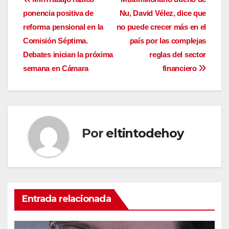
Navegación
ponencia positiva de
Nu, David Vélez, dice que
de
reforma pensional en la
no puede crecer más en el
entradas
Comisión Séptima.
país por las complejas
Debates inician la próxima
reglas del sector
semana en Cámara
financiero
Por
eltintodehoy
Entrada relacionada