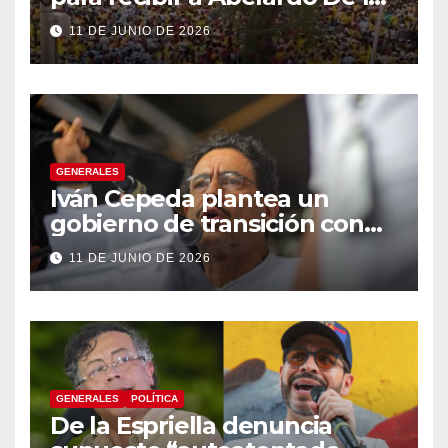
Espriella
11 DE JUNIO DE 2026
GENERALES
Iván Cepeda plantea un
gobierno de transición con
énfasis en el empalme
11 DE JUNIO DE 2026
institucional y una eventual
constituyente
GENERALES
POLÍTICA
De la Espriella denuncia