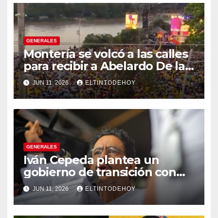
GENERALES
Montería se volcó a las calles
para recibir a Abelardo De la
Espriella
JUN 11, 2026
ELTINTODEHOY
GENERALES
Iván Cepeda plantea un
gobierno de transición con
énfasis en el empalme
JUN 11, 2026
ELTINTODEHOY
institucional y una eventual
constituyente