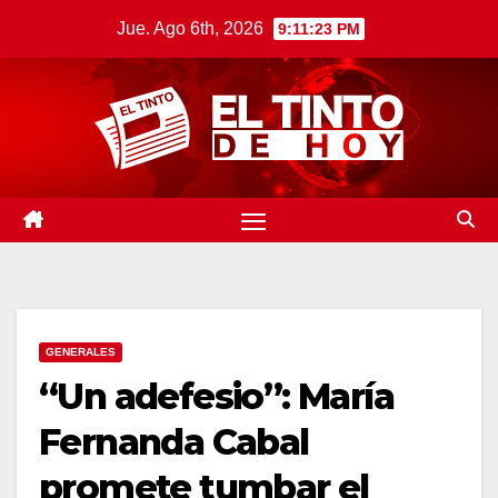
Saltar
Jue. Ago 6th, 2026
9:11:24 PM
al
contenido
GENERALES
“Un adefesio”: María
Fernanda Cabal
promete tumbar el