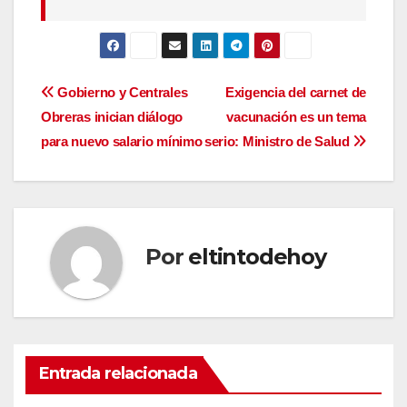
Navegación
Gobierno y Centrales
Exigencia del carnet de
Obreras inician diálogo
vacunación es un tema
de
para nuevo salario mínimo
serio: Ministro de Salud
entradas
Por
eltintodehoy
Entrada relacionada