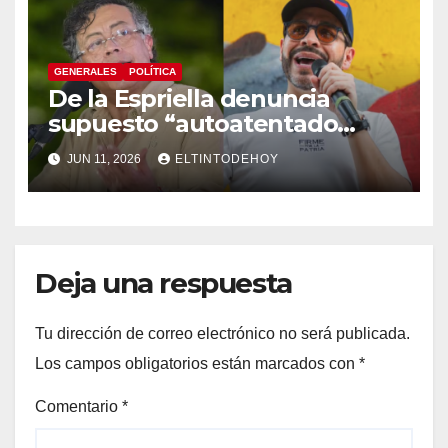
GENERALES
POLÍTICA
De la Espriella denuncia
supuesto “autoatentado
legislativo” tras decisión de
JUN 11, 2026
ELTINTODEHOY
suspender provisionalmente
a Petro
Deja una respuesta
Tu dirección de correo electrónico no será publicada.
Los campos obligatorios están marcados con
*
Comentario
*