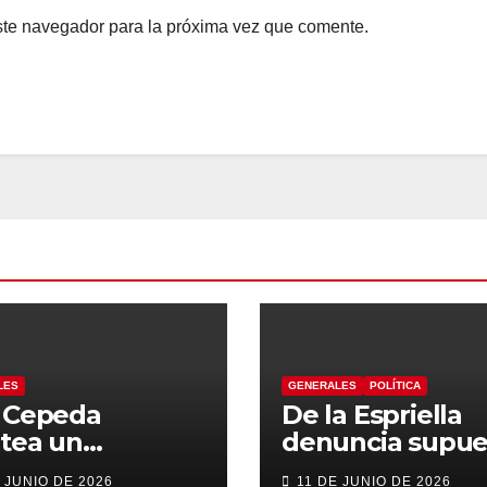
ste navegador para la próxima vez que comente.
LES
GENERALES
POLÍTICA
n Cepeda
De la Espriella
tea un
denuncia supue
ierno de
“autoatentado
 JUNIO DE 2026
11 DE JUNIO DE 2026