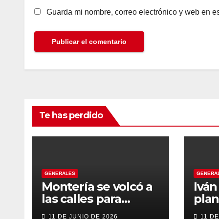
Guarda mi nombre, correo electrónico y web en e
Te has perdido
GENERALES
GENERA
Montería se volcó a
Ivá
las calles para
plan
recibir a Abelardo
gob
11 DE JUNIO DE 2026
11 DE