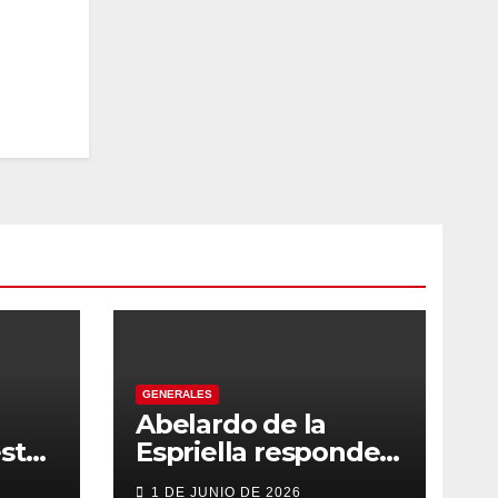
GENERALES
Abelardo de la
sto
Espriella responde
con firmeza y
1 DE JUNIO DE 2026