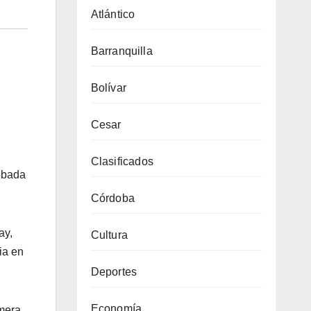
Atlántico
Barranquilla
Bolívar
Cesar
Clasificados
robada
Córdoba
ay,
Cultura
ia en
Deportes
Economía
rmera