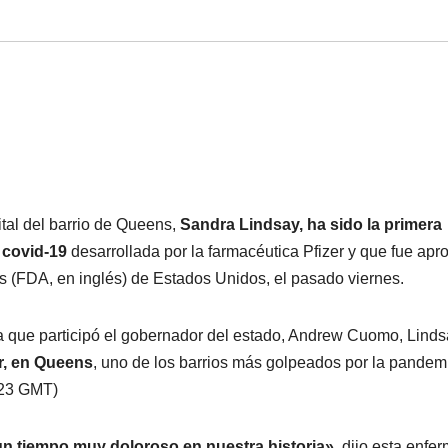
tal del barrio de Queens,
Sandra Lindsay, ha sido la primera
 covid-19
desarrollada por la farmacéutica Pfizer y que fue ap
s (FDA, en inglés) de Estados Unidos, el pasado viernes.
la que participó el gobernador del estado, Andrew Cuomo, Linds
er, en Queens
, uno de los barrios más golpeados por la pandem
4.23 GMT)
n tiempo muy doloroso en nuestra historia»,
dijo esta enfe