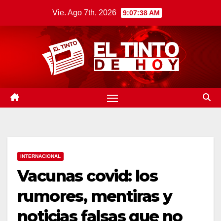
Saltar
Vie. Ago 7th, 2026
9:07:39 AM
al
contenido
INTERNACIONAL
Vacunas covid: los
rumores, mentiras y
noticias falsas que no