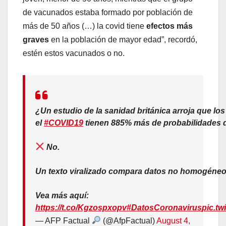
de vacunados estaba formado por población de
más de 50 años (…) la covid tiene
efectos más
graves
en la población de mayor edad”, recordó,
estén estos vacunados o no.
¿Un estudio de la sanidad británica arroja que l
el
#COVID19
tienen 885% más de probabilidades 
No.
Un texto viralizado compara datos no homogéne
Vea más aquí:
https://t.co/Kgzospxopv
#DatosCoronavirus
pic.tw
— AFP Factual
(@AfpFactual)
August 4,