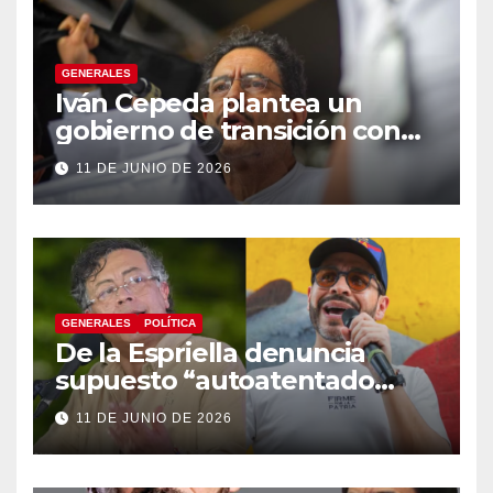
GENERALES
Iván Cepeda plantea un
gobierno de transición con
énfasis en el empalme
11 DE JUNIO DE 2026
institucional y una eventual
constituyente
GENERALES
POLÍTICA
De la Espriella denuncia
supuesto “autoatentado
legislativo” tras decisión de
11 DE JUNIO DE 2026
suspender provisionalmente
a Petro