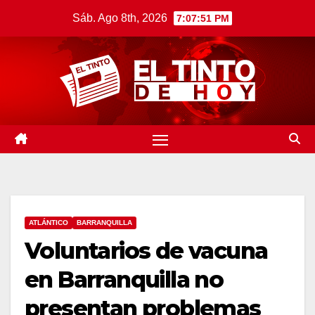
Saltar
Sáb. Ago 8th, 2026
7:07:52 PM
al
contenido
ATLÁNTICO
BARRANQUILLA
Voluntarios de vacuna
en Barranquilla no
presentan problemas