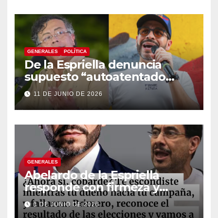
constituyente
GENERALES
POLÍTICA
De la Espriella denuncia
supuesto “autoatentado
legislativo” tras decisión de
11 DE JUNIO DE 2026
suspender provisionalmente
a Petro
GENERALES
Abelardo de la Espriella
responde con firmeza y
fortalece su imagen de
1 DE JUNIO DE 2026
liderazgo ante la controversia