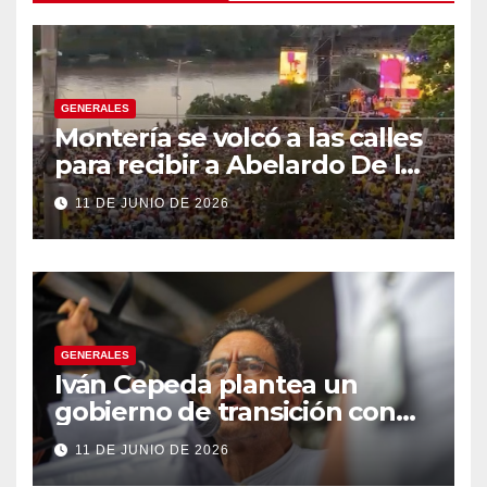
GENERALES
Montería se volcó a las calles
para recibir a Abelardo De la
Espriella
11 DE JUNIO DE 2026
GENERALES
Iván Cepeda plantea un
gobierno de transición con
énfasis en el empalme
11 DE JUNIO DE 2026
institucional y una eventual