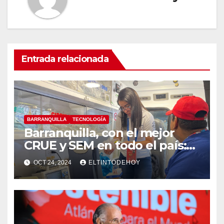
Entrada relacionada
BARRANQUILLA
TECNOLOGÍA
Barranquilla, con el mejor
CRUE y SEM en todo el país:
MinSalud
OCT 24, 2024
ELTINTODEHOY