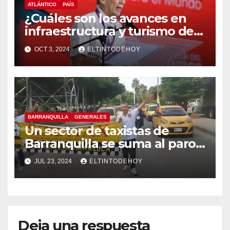
ATLÁNTICO
PAÍS
¿Cuáles son los avances en
infraestructura y turismo del
Atlántico? Gobernador
OCT 3, 2024
ELTINTODEHOY
responde
BARRANQUILLA
GENERALES
Un sector de taxistas de
Barranquilla se suma al paro
nacional
JUL 23, 2024
ELTINTODEHOY
Deja una respuesta