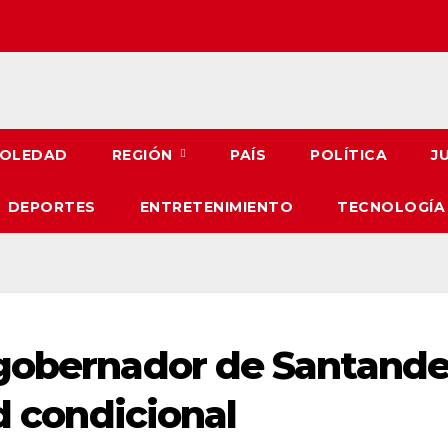
OLEDAD
REGIÓN
PAÍS
POLÍTICA
J
DEPORTES
ENTRETENIMIENTO
TECNOLOGÍA
gobernador de Santande
ad condicional