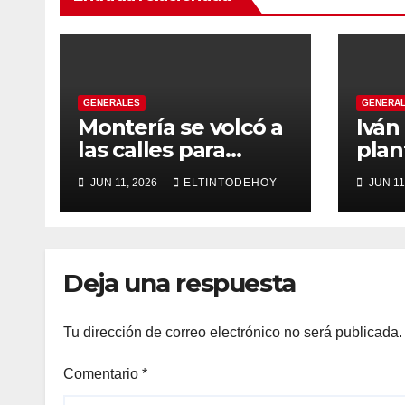
GENERALES
GENERA
Montería se volcó a
Iván
las calles para
plan
recibir a Abelardo
gobi
JUN 11, 2026
ELTINTODEHOY
JUN 11
De la Espriella
tran
énfa
emp
inst
Deja una respuesta
even
cons
Tu dirección de correo electrónico no será publicada.
Comentario
*