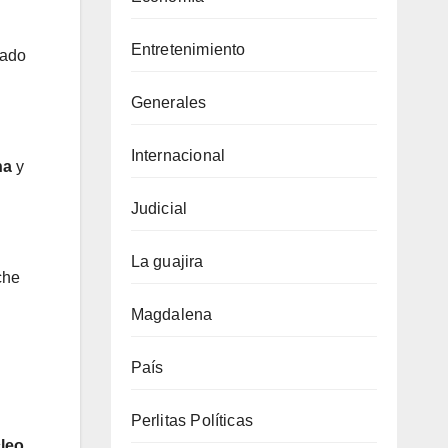
Entretenimiento
iado
n
Generales
Internacional
na
y
Judicial
La guajira
che
Magdalena
País
Perlitas Políticas
leo