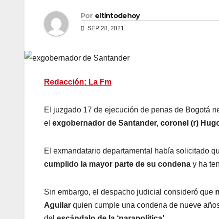
Por
eltintodehoy
SEP 28, 2021
Redacción: La Fm
El juzgado 17 de ejecución de penas de Bogotá neg
el
exgobernador de Santander, coronel (r) Hugo
El exmandatario departamental había solicitado q
cumplido la mayor parte de su condena
y ha te
Sin embargo, el despacho judicial consideró que
n
Aguilar
quien cumple una condena de nueve años de
del
escándalo de la ‘parapolítica’.