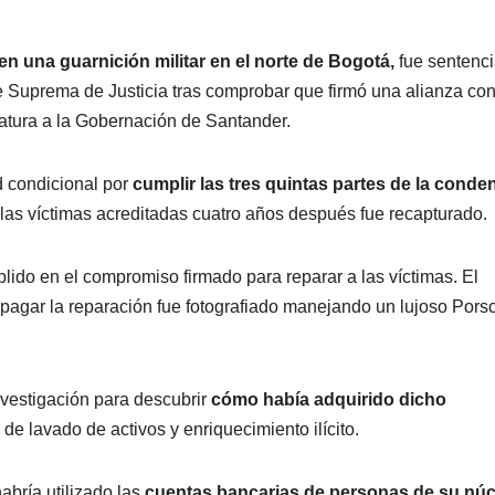
en una guarnición militar en el norte de Bogotá,
fue sentenc
e Suprema de Justicia tras comprobar que firmó una alianza co
atura a la Gobernación de Santander.
d condicional por
cumplir las tres quintas partes de la conde
las víctimas acreditadas cuatro años después fue recapturado.
ido en el compromiso firmado para reparar a las víctimas. El
 pagar la reparación fue fotografiado manejando un lujoso Pors
nvestigación para descubrir
cómo había adquirido dicho
de lavado de activos y enriquecimiento ilícito.
abría utilizado las
cuentas bancarias de personas de su núc