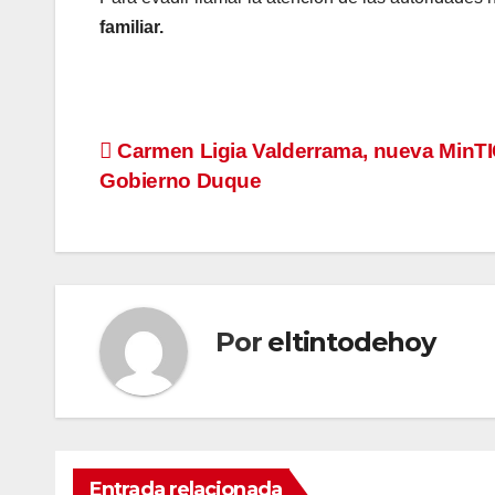
familiar.
Navegación
Carmen Ligia Valderrama, nueva MinTI
Gobierno Duque
de
entradas
Por
eltintodehoy
Entrada relacionada