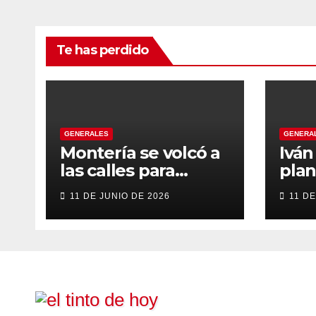
Te has perdido
GENERALES
GENERA
Montería se volcó a
Ivá
las calles para
plan
recibir a Abelardo
gob
11 DE JUNIO DE 2026
11 DE
De la Espriella
tran
énfa
emp
inst
eve
cons