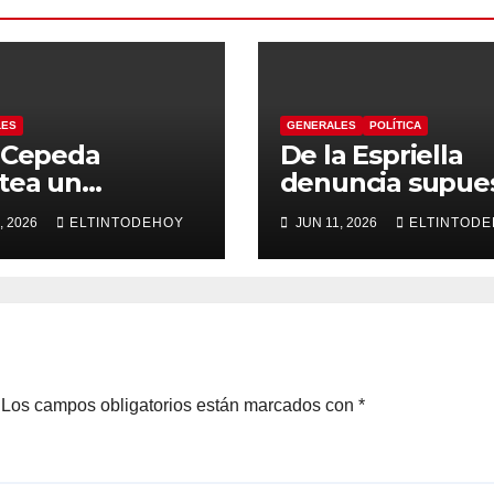
LES
GENERALES
POLÍTICA
 Cepeda
De la Espriella
tea un
denuncia supue
erno de
“autoatentado
, 2026
ELTINTODEHOY
JUN 11, 2026
ELTINTOD
sición con
legislativo” tras
sis en el
decisión de
alme
suspender
itucional y una
provisionalment
tual
Petro
tituyente
Los campos obligatorios están marcados con
*