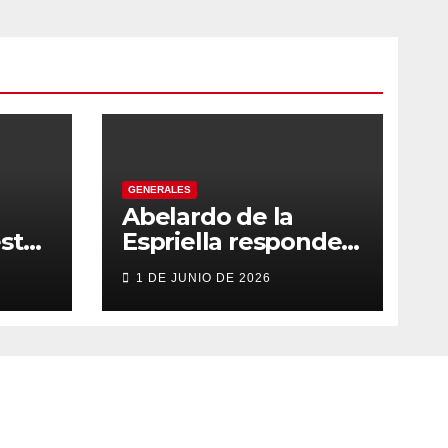
GENERALES
Abelardo de la
sto
Espriella responde
con firmeza y
1 DE JUNIO DE 2026
fortalece su imagen
de liderazgo ante la
controversia
e a