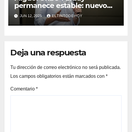
permanece estable: nuevo
parte médico de la clínica
JUN 12, 2025
ELTINTODEHOY
Santa Fe
Deja una respuesta
Tu dirección de correo electrónico no será publicada.
Los campos obligatorios están marcados con
*
Comentario
*