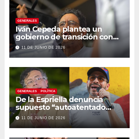
GENERALES
Iván Cepeda plantea un
gobierno de transición con
énfasis en el empalme
11 DE JUNIO DE 2026
institucional y una eventual
constituyente
GENERALES
POLÍTICA
De la Espriella denuncia
supuesto “autoatentado
legislativo” tras decisión de
11 DE JUNIO DE 2026
suspender provisionalmente
a Petro