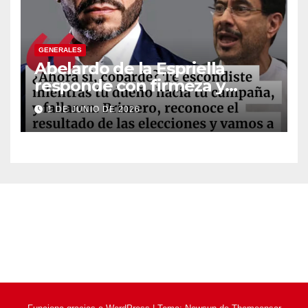
GENERALES
Abelardo de la Espriella
responde con firmeza y
fortalece su imagen de
1 DE JUNIO DE 2026
liderazgo ante la controversia