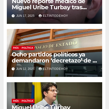
Nuevo reporte médico de
Miguel Uribe Turbay tras
operación de urgencia a la
JUN 17, 2025
ELTINTODEHOY
que fue sometido
PAÍS
POLÍTICA
Ocho partidos políticos ya
demandaron ‘decretazo’ de la
consulta popular
JUN 12, 2025
ELTINTODEHOY
PAÍS
POLÍTICA
Miguel Uribe Turbay