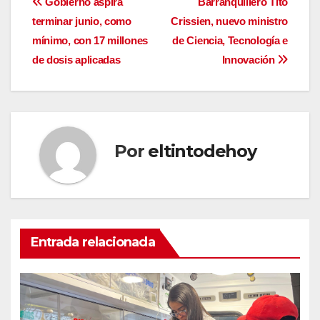
Navegación
Gobierno aspira
Barranquillero Tito
terminar junio, como
Crissien, nuevo ministro
de
mínimo, con 17 millones
de Ciencia, Tecnología e
entradas
de dosis aplicadas
Innovación
Por
eltintodehoy
Entrada relacionada