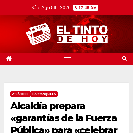
Saltar
Sáb. Ago 8th, 2026
3:17:46 AM
al
contenido
ATLÁNTICO
BARRANQUILLA
Alcaldía prepara
«garantías de la Fuerza
Pública» para «celebrar