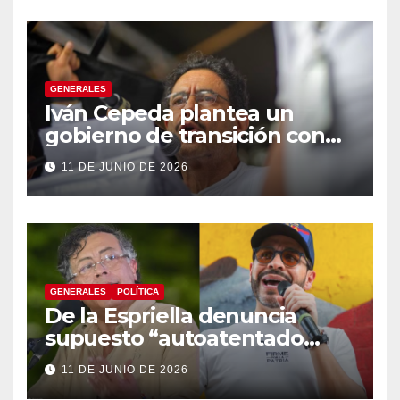
GENERALES
Iván Cepeda plantea un
gobierno de transición con
énfasis en el empalme
11 DE JUNIO DE 2026
institucional y una eventual
constituyente
GENERALES
POLÍTICA
De la Espriella denuncia
supuesto “autoatentado
legislativo” tras decisión de
11 DE JUNIO DE 2026
suspender provisionalmente