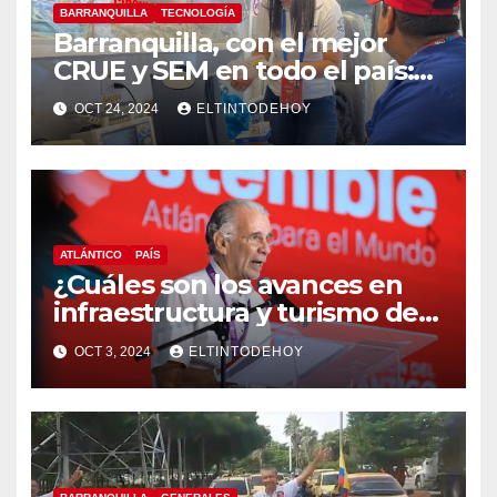
BARRANQUILLA
TECNOLOGÍA
Barranquilla, con el mejor
CRUE y SEM en todo el país:
MinSalud
OCT 24, 2024
ELTINTODEHOY
ATLÁNTICO
PAÍS
¿Cuáles son los avances en
infraestructura y turismo del
Atlántico? Gobernador
OCT 3, 2024
ELTINTODEHOY
responde