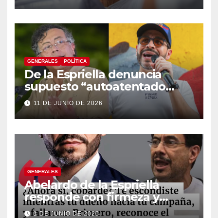
institucional y una eventual
constituyente
GENERALES
POLÍTICA
De la Espriella denuncia
supuesto “autoatentado
legislativo” tras decisión de
11 DE JUNIO DE 2026
suspender provisionalmente
a Petro
GENERALES
Abelardo de la Espriella
responde con firmeza y
fortalece su imagen de
1 DE JUNIO DE 2026