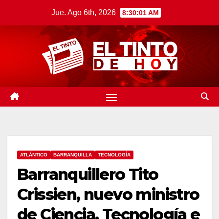
Saltar
Jue. Ago 6th, 2026
8:30:02 AM
al
contenido
ATLÁNTICO
BARRANQUILLA
TECNOLOGÍA
Barranquillero Tito
Crissien, nuevo ministro
de Ciencia, Tecnología e