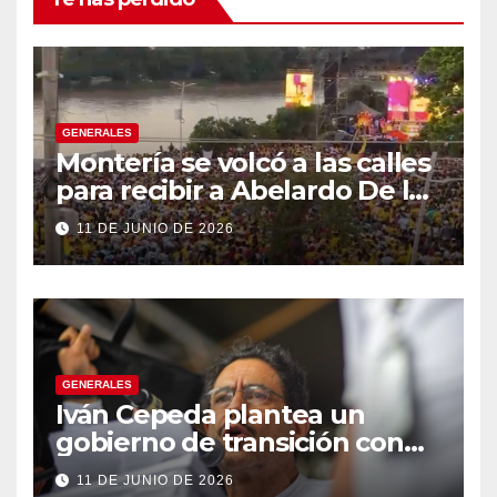
GENERALES
Montería se volcó a las calles
para recibir a Abelardo De la
Espriella
11 DE JUNIO DE 2026
GENERALES
Iván Cepeda plantea un
gobierno de transición con
énfasis en el empalme
11 DE JUNIO DE 2026