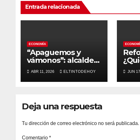
Entrada relacionada
ECONOMÍA
ECONOMÍ
“Apaguemos y
Refo
vámonos”: alcalde
¿Qu
de Ipiales alerta
reci
ABR 11, 2026
ELTINTODEHOY
JUN 17
crisis histórica en
pens
frontera con
sus 
Ecuador
Deja una respuesta
Tu dirección de correo electrónico no será publicada.
Comentario
*