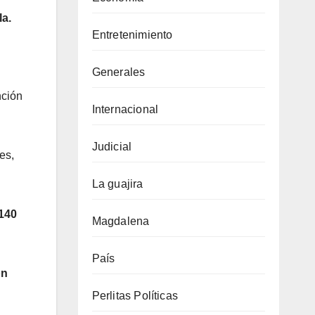
la.
Entretenimiento
Generales
nción
Internacional
Judicial
es,
La guajira
 140
Magdalena
País
ón
Perlitas Políticas