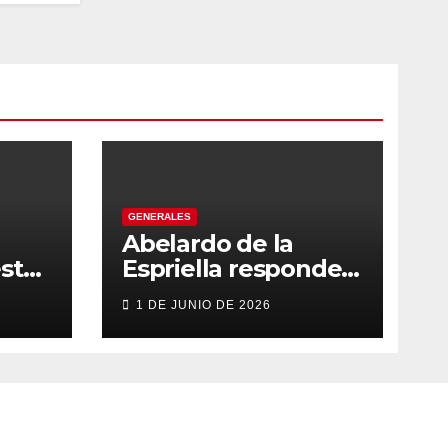
GENERALES
Abelardo de la
sto
Espriella responde
con firmeza y
1 DE JUNIO DE 2026
fortalece su imagen
de liderazgo ante la
controversia
e a