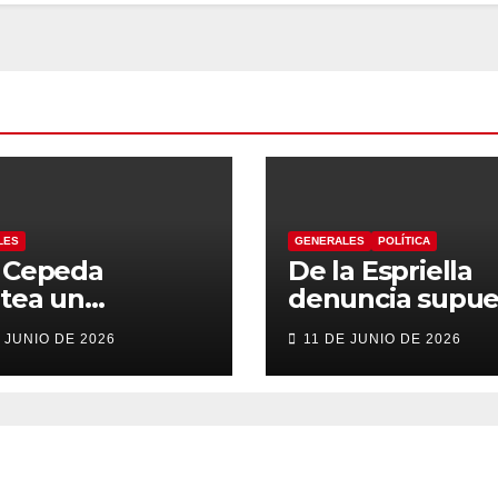
LES
GENERALES
POLÍTICA
n Cepeda
De la Espriella
tea un
denuncia supue
ierno de
“autoatentado
 JUNIO DE 2026
11 DE JUNIO DE 2026
sición con
legislativo” tras
sis en el
decisión de
alme
suspender
itucional y una
provisionalment
ntual
Petro
tituyente