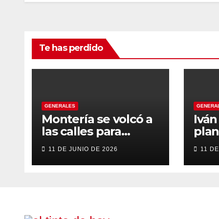
Te has perdido
GENERALES
GENERA
Montería se volcó a
Ivá
las calles para
plan
recibir a Abelardo
gob
11 DE JUNIO DE 2026
11 DE
De la Espriella
tran
énfa
emp
inst
eve
cons