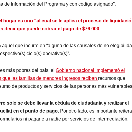
ema de Información del Programa y con código asignado”.
el hogar es uno “al cual se le aplica el proceso de liquidaci
 es decir que puede cobrar el pago de
$76.000.
a aquel que incurre en “alguna de las causales de no elegibilida
espectivo(s) ciclo(s) operativo(s)”.
s más pobres del país, el
Gobierno nacional implementó el
n que las familias de menores ingresos reciban
recursos que
nsumo de productos y servicios de las personas más vulnerables
o solo se debe llevar la cédula de ciudadanía y realizar el
uella) en el punto de pago.
Por otro lado, es importante reiter
ormularios ni pagarle a nadie por servicios de intermediación.