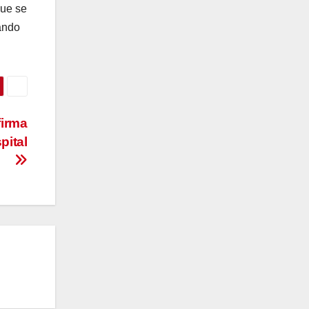
que se
ando
firma
pital