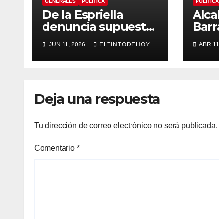
GENERALES
POLÍTICA
POLÍTICA
De la Espriella
Alca
denuncia supuesto
Barr
“autoatentado
arre
JUN 11, 2026
ELTINTODEHOY
ABR 11
legislativo” tras
paz t
decisión de
«Pro
suspender
ban
provisionalmente a
Deja una respuesta
Petro
Tu dirección de correo electrónico no será publicada.
Comentario
*