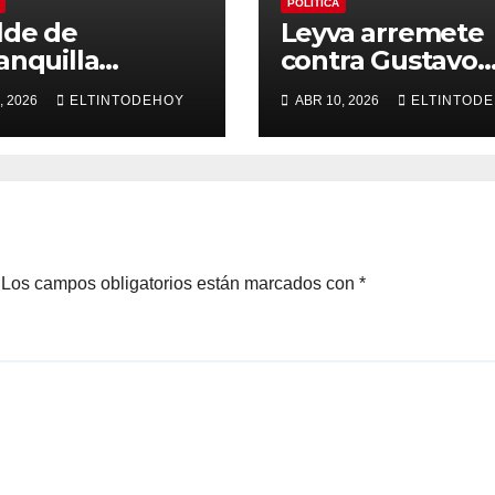
POLÍTICA
lde de
Leyva arremete
anquilla
contra Gustavo
mete contra la
Petro y denunci
, 2026
ELTINTODEHOY
ABR 10, 2026
ELTINTOD
otal:
“persecución at
tegen es a los
tras investigació
didos»
en su contra por
caso pasaportes
Los campos obligatorios están marcados con
*