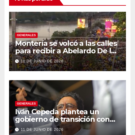
GENERALES
Montería se volcó a las calles
para recibir a Abelardo De la
Espriella
11 DE JUNIO DE 2026
GENERALES
Iván Cepeda plantea un
gobierno de transición con
énfasis en el empalme
11 DE JUNIO DE 2026
institucional y una eventual