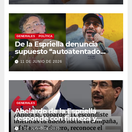
constituyente
GENERALES
POLÍTICA
De la Espriella denuncia
supuesto “autoatentado
legislativo” tras decisión de
11 DE JUNIO DE 2026
suspender provisionalmente
a Petro
GENERALES
Abelardo de la Espriella
responde con firmeza y
fortalece su imagen de
1 DE JUNIO DE 2026