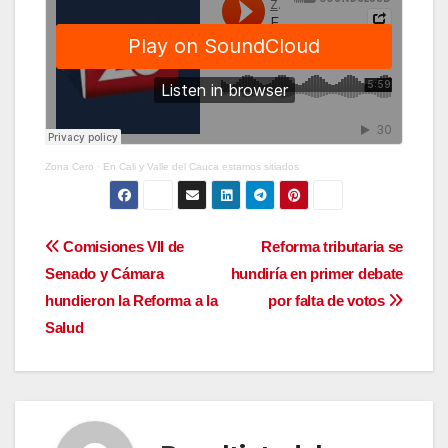
Zona Cero
·
En Cali y Valle del Cauca estamos sitiados
Navegación
Comisiones VII de
Reforma tributaria se
Senado y Cámara
hundiría en primer debate
de
hundieron la Reforma a la
por falta de votos
entradas
Salud