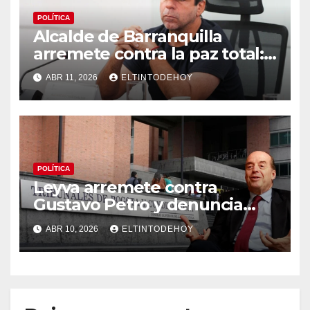
POLÍTICA
Alcalde de Barranquilla
arremete contra la paz total:
«Protegen es a los bandidos»
ABR 11, 2026
ELTINTODEHOY
POLÍTICA
Leyva arremete contra
Gustavo Petro y denuncia
“persecución atroz” tras
ABR 10, 2026
ELTINTODEHOY
investigación en su contra
por el caso pasaportes