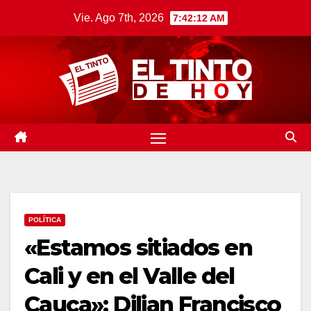
Saltar
Vie. Ago 7th, 2026
7:42:13 AM
al
contenido
POLÍTICA
«Estamos sitiados en
Cali y en el Valle del
Cauca»: Dilian Francisco