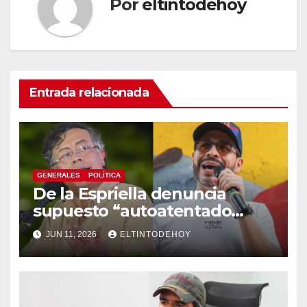
Por
eltintodehoy
Entrada relacionada
GENERALES
POLÍTICA
De la Espriella denuncia
supuesto “autoatentado
legislativo” tras decisión de
JUN 11, 2026
ELTINTODEHOY
suspender provisionalmente
a Petro