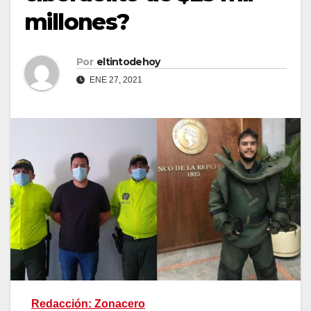
millones?
Por
eltintodehoy
ENE 27, 2021
Redacción: Zonacero