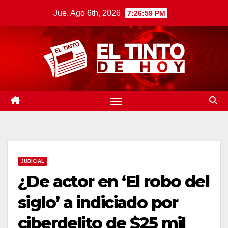
Saltar
Jue. Ago 6th, 2026
7:27:00 PM
al
contenido
JUDICIAL
¿De actor en ‘El robo del
siglo’ a indiciado por
ciberdelito de $25 mil