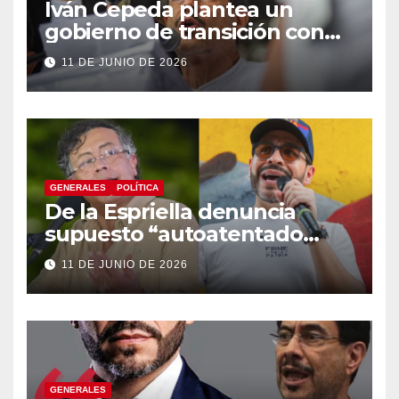
Iván Cepeda plantea un
gobierno de transición con
énfasis en el empalme
11 DE JUNIO DE 2026
institucional y una eventual
constituyente
GENERALES
POLÍTICA
De la Espriella denuncia
supuesto “autoatentado
legislativo” tras decisión de
11 DE JUNIO DE 2026
suspender provisionalmente
a Petro
GENERALES