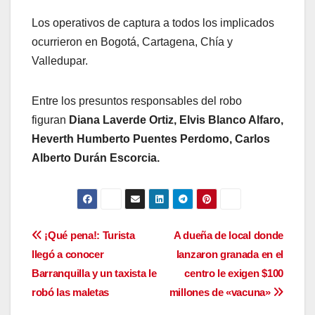
Los operativos de captura a todos los implicados
ocurrieron en Bogotá, Cartagena, Chía y
Valledupar.
Entre los presuntos responsables del robo
figuran
Diana Laverde Ortiz, Elvis Blanco Alfaro,
Heverth Humberto Puentes Perdomo, Carlos
Alberto Durán Escorcia.
Navegación
¡Qué pena!: Turista
A dueña de local donde
llegó a conocer
lanzaron granada en el
de
Barranquilla y un taxista le
centro le exigen $100
entradas
robó las maletas
millones de «vacuna»