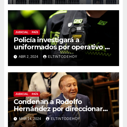
JUDICIAL
PAÍS
Policía investigará a
uniformados por operativo en
caso de extranjero con
ABR 2, 2024
ELTINTODEHOY
menores en Medellín
JUDICIAL
PAÍS
Condenan a Rodolfo
Hernández por direccionar
millonario contrato a cambio
MAR 14, 2024
ELTINTODEHOY
de coima que le darían a su