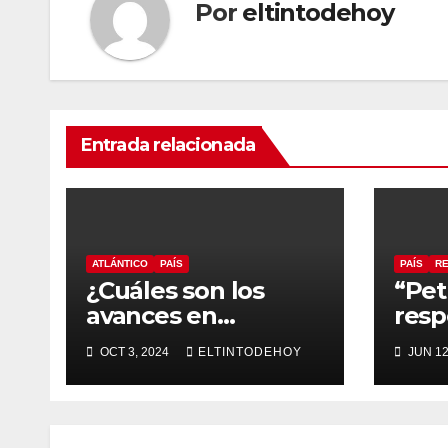
Por
eltintodehoy
Entrada relacionada
ATLÁNTICO
PAÍS
PAÍS
R
¿Cuáles son los
“Pet
avances en
resp
infraestructura y
la s
OCT 3, 2024
ELTINTODEHOY
JUN 12
turismo del
Vall
Atlántico?
gob
Gobernador
responde