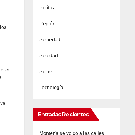
Política
Región
rios.
Sociedad
Soledad
or se
Sucre
l
Tecnología
eva
Entradas Recientes
Montería se volcó a las calles