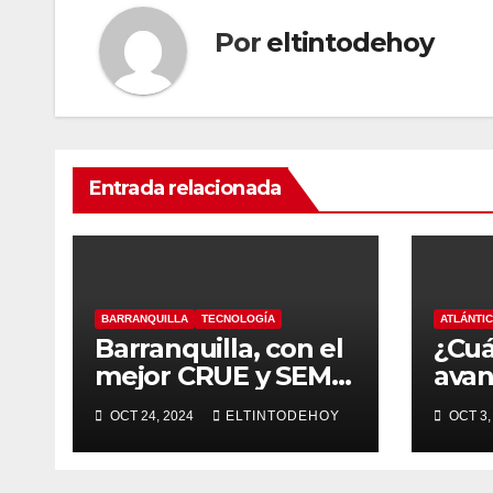
Por
eltintodehoy
Entrada relacionada
BARRANQUILLA
TECNOLOGÍA
ATLÁNTI
Barranquilla, con el
¿Cuá
mejor CRUE y SEM
avan
en todo el país:
infr
OCT 24, 2024
ELTINTODEHOY
OCT 3,
MinSalud
turi
Atlá
Gob