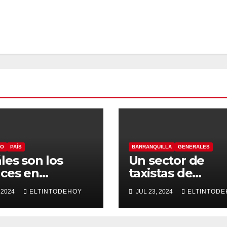
CO
PAÍS
BARRANQUILLA
GENERALES
les son los
Un sector de
ces en
taxistas de
aestructura y
Barranquilla se
 2024
ELTINTODEHOY
JUL 23, 2024
ELTINTODE
smo del
suma al paro
ntico?
nacional
ernador