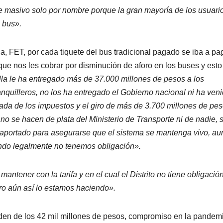
e masivo solo por nombre porque la gran mayoría de los usuario
l bus».
ia, FET, por cada tiquete del bus tradicional pagado se iba a pa
ue nos les cobrar por disminución de aforo en los buses y esto
la le ha entregado más de 37.000 millones de pesos a los
anquilleros, no los ha entregado el Gobierno nacional ni ha ven
gada de los impuestos y el giro de más de 3.700 millones de pe
o se hacen de plata del Ministerio de Transporte ni de nadie, 
n aportado para asegurarse que el sistema se mantenga vivo, a
ndo legalmente no tenemos obligación».
ntener con la tarifa y en el cual el Distrito no tiene obligació
ero aún así lo estamos haciendo».
rden de los 42 mil millones de pesos, compromiso en la pandemi