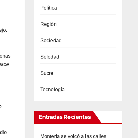
Política
Región
ejo.
Sociedad
sonas
Soledad
hace
Sucre
Tecnología
o
Entradas Recientes
edio
Montería se volcó a las calles