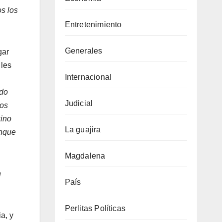
s los
Entretenimiento
Generales
gar
 les
Internacional
ido
Judicial
sos
sino
La guajira
unque
Magdalena
n
País
Perlitas Políticas
a, y