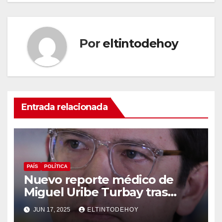
Por
eltintodehoy
Entrada relacionada
PAÍS
POLÍTICA
Nuevo reporte médico de
Miguel Uribe Turbay tras
operación de urgencia a la
JUN 17, 2025
ELTINTODEHOY
que fue sometido