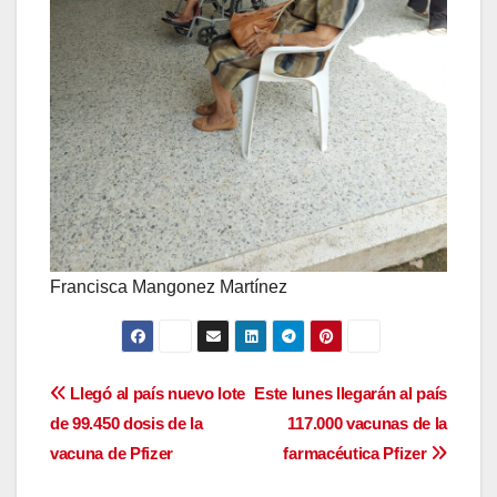
Francisca Mangonez Martínez
Navegación
Llegó al país nuevo lote
Este lunes llegarán al país
de 99.450 dosis de la
117.000 vacunas de la
de
vacuna de Pfizer
farmacéutica Pfizer
entradas