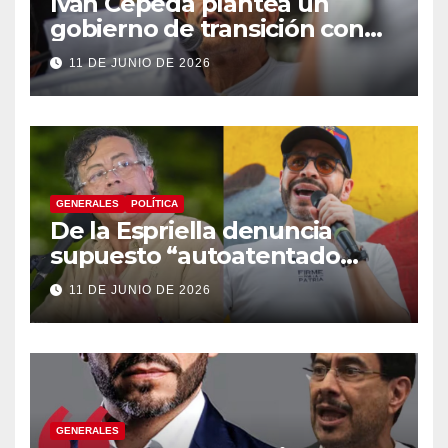
Iván Cepeda plantea un
gobierno de transición con
énfasis en el empalme
11 DE JUNIO DE 2026
institucional y una eventual
constituyente
GENERALES
POLÍTICA
De la Espriella denuncia
supuesto “autoatentado
legislativo” tras decisión de
11 DE JUNIO DE 2026
suspender provisionalmente
a Petro
GENERALES