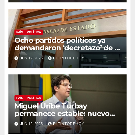
PAÍS
POLÍTICA
Ocho partidos políticos ya
demandaron ‘decretazo’ de la
consulta popular
JUN 12, 2025
ELTINTODEHOY
PAÍS
POLÍTICA
Miguel Uribe Turbay
permanece estable: nuevo
parte médico de la clínica
JUN 12, 2025
ELTINTODEHOY
Santa Fe