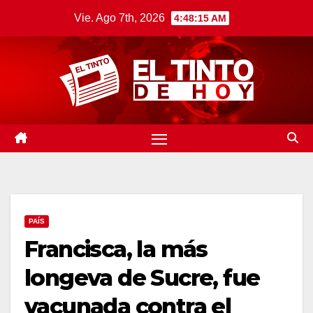
Saltar
Vie. Ago 7th, 2026
4:48:16 AM
al
contenido
PAÍS
Francisca, la más
longeva de Sucre, fue
vacunada contra el