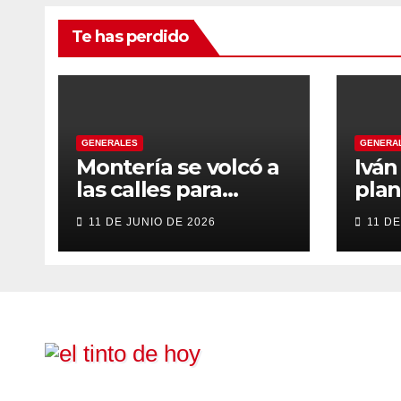
Te has perdido
GENERALES
GENERA
Montería se volcó a
Ivá
las calles para
plan
recibir a Abelardo
gob
11 DE JUNIO DE 2026
11 DE
De la Espriella
tran
énfa
emp
inst
eve
cons