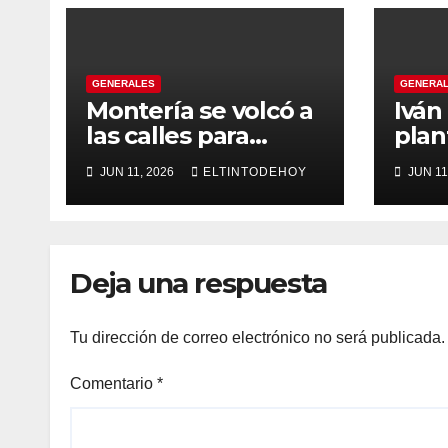
GENERALES
GENERA
Montería se volcó a
Iván
las calles para
plan
recibir a Abelardo
gobi
JUN 11, 2026
ELTINTODEHOY
JUN 11
De la Espriella
tran
énfa
emp
inst
Deja una respuesta
even
cons
Tu dirección de correo electrónico no será publicada.
Comentario
*