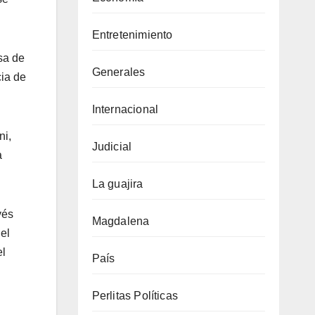
Entretenimiento
sa de
Generales
cia de
Internacional
ni,
Judicial
a
La guajira
vés
Magdalena
del
el
País
Perlitas Políticas