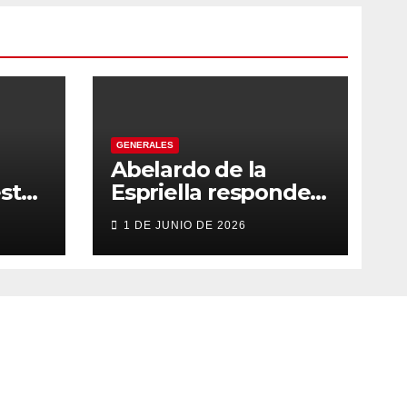
GENERALES
Abelardo de la
sto
Espriella responde
con firmeza y
1 DE JUNIO DE 2026
fortalece su imagen
de liderazgo ante la
controversia
e a