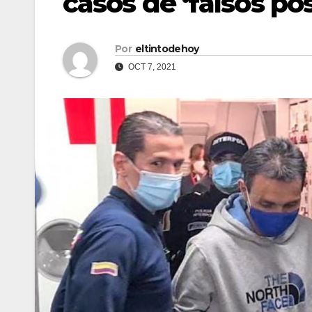
casos de ‘falsos pos
Por
eltintodehoy
OCT 7, 2021