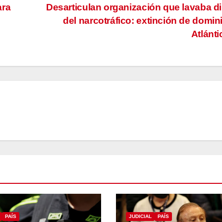
ara
Desarticulan organización que lavaba d
del narcotráfico: extinción de domin
Atlánt
PAÍS
JUDICIAL
PAÍS