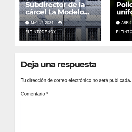
Subdirector de la
Poli
cárcel La Modelo
unif
renunció tras
oper
MAY 17, 2024
ABR 2
atentado a Elmer
de e
Fernández
ELTINTODEHOY
men
ELTINT
Mede
Deja una respuesta
Tu dirección de correo electrónico no será publicada.
Comentario
*