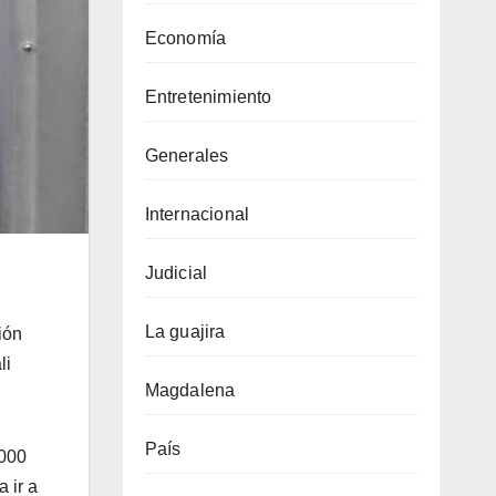
Economía
Entretenimiento
Generales
Internacional
Judicial
La guajira
ión
li
Magdalena
País
.000
a ir a