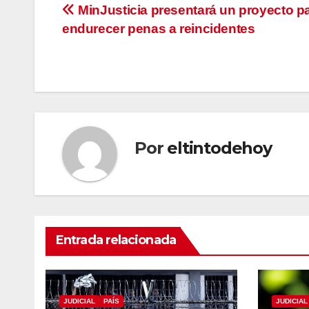
Navegación
MinJusticia presentará un proyecto p
endurecer penas a reincidentes
de
entradas
Por
eltintodehoy
Entrada relacionada
JUDICIAL
PAÍS
JUDICIAL