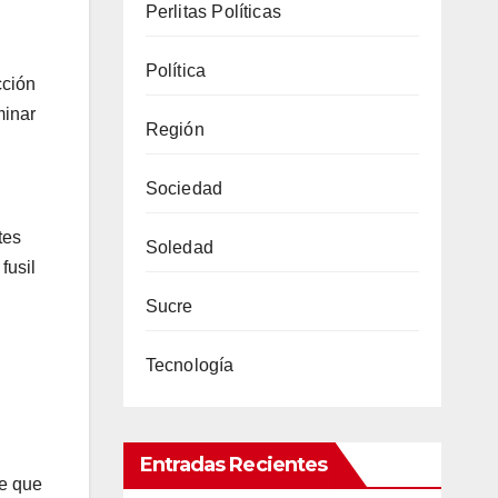
Perlitas Políticas
Política
cción
minar
Región
Sociedad
tes
Soledad
fusil
Sucre
Tecnología
Entradas Recientes
de que