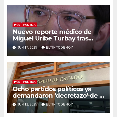
PAÍS
POLÍTICA
Nuevo reporte médico de
Miguel Uribe Turbay tras
operación de urgencia a la
JUN 17, 2025
ELTINTODEHOY
que fue sometido
PAÍS
POLÍTICA
Ocho partidos políticos ya
demandaron ‘decretazo’ de la
consulta popular
JUN 12, 2025
ELTINTODEHOY