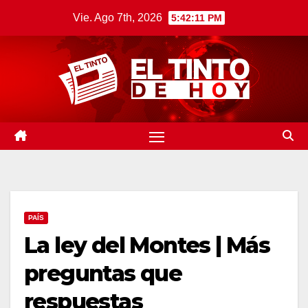
Saltar
Vie. Ago 7th, 2026
5:42:13 PM
al
contenido
PAÍS
La ley del Montes | Más
preguntas que
respuestas