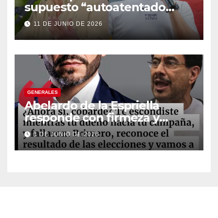
supuesto “autoatentado
legislativo” tras decisión de
11 DE JUNIO DE 2026
suspender provisionalmente
a Petro
GENERALES
Abelardo de la Espriella
responde con firmeza y
fortalece su imagen de
1 DE JUNIO DE 2026
liderazgo ante la controversia