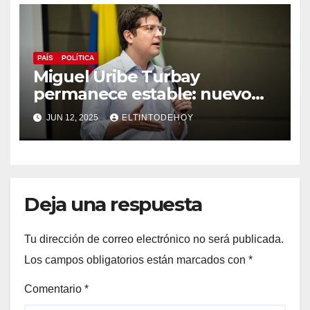
PAÍS
POLÍTICA
Miguel Uribe Turbay
permanece estable: nuevo
parte médico de la clínica
JUN 12, 2025
ELTINTODEHOY
Santa Fe
Deja una respuesta
Tu dirección de correo electrónico no será publicada.
Los campos obligatorios están marcados con
*
Comentario
*