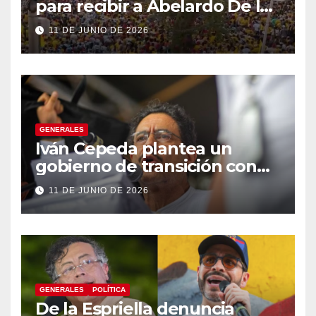
para recibir a Abelardo De la
Espriella
11 DE JUNIO DE 2026
GENERALES
Iván Cepeda plantea un
gobierno de transición con
énfasis en el empalme
11 DE JUNIO DE 2026
institucional y una eventual
constituyente
GENERALES
POLÍTICA
De la Espriella denuncia