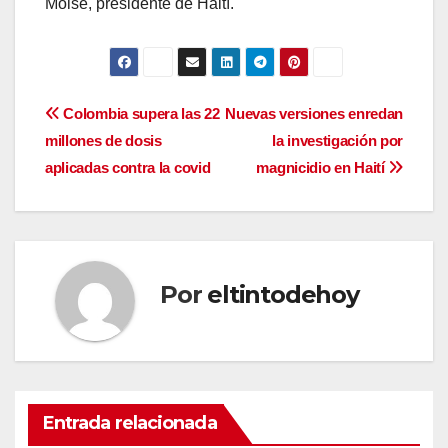
Moise, presidente de Haití.
Navegación
Colombia supera las 22
Nuevas versiones enredan
millones de dosis
la investigación por
de
aplicadas contra la covid
magnicidio en Haití
entradas
Por
eltintodehoy
Entrada relacionada