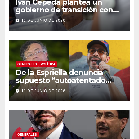
Iván Cepeda plantea un
gobierno de transición con
énfasis en el empalme
11 DE JUNIO DE 2026
institucional y una eventual
constituyente
GENERALES
POLÍTICA
De la Espriella denuncia
supuesto “autoatentado
legislativo” tras decisión de
11 DE JUNIO DE 2026
suspender provisionalmente
a Petro
GENERALES