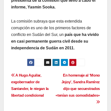
presidenta de la comisión que llevó a cabo el
informe, Yasmin Sooka.
La comisión subraya que esta extendida
corrupción es uno de los primeros factores de
conflicto en Sudán del Sur, un
país que ha vivido
en casi permanente guerra civil desde su
independencia de Sudán en 2011.
Navegación
A Hugo Aguilar,
En homenaje al ‘Mono
exgobernador de
Jojoy’, Sandra Ramírez
de
Santander, le niegan la
dijo que secuestrados
entradas
libertad condicional
«tenían sus comodidades»