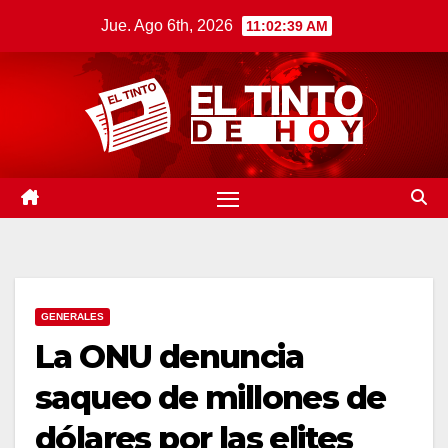
Saltar
Jue. Ago 6th, 2026
11:02:40 AM
al
contenido
GENERALES
La ONU denuncia
saqueo de millones de
dólares por las elites