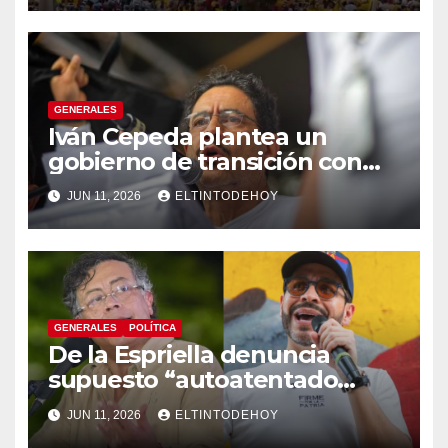
GENERALES
Iván Cepeda plantea un
gobierno de transición con
énfasis en el empalme
JUN 11, 2026
ELTINTODEHOY
institucional y una eventual
constituyente
GENERALES
POLÍTICA
De la Espriella denuncia
supuesto “autoatentado
legislativo” tras decisión de
JUN 11, 2026
ELTINTODEHOY
suspender provisionalmente