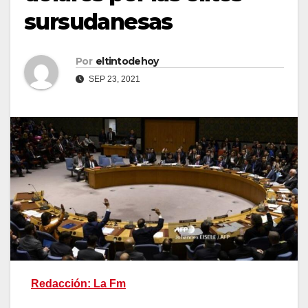
sursudanesas
Por
eltintodehoy
SEP 23, 2021
Redacción: La Fm