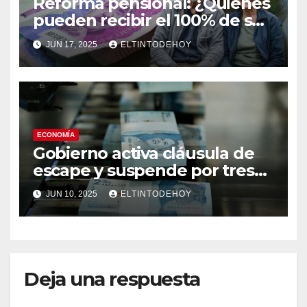
Reforma pensional: ¿Quiénes
pueden recibir el 100% de su
pensión si retiran sus
JUN 17, 2025
ELTINTODEHOY
aportes?
ECONOMÍA
Gobierno activa cláusula de
escape y suspende por tres
años la regla fiscal
JUN 10, 2025
ELTINTODEHOY
Deja una respuesta