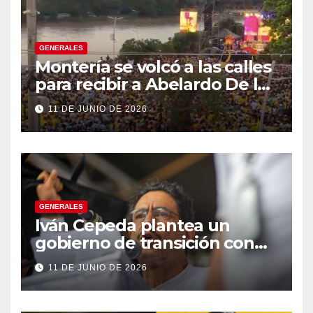
GENERALES
Montería se volcó a las calles
para recibir a Abelardo De la
Espriella
11 DE JUNIO DE 2026
GENERALES
Iván Cepeda plantea un
gobierno de transición con
énfasis en el empalme
11 DE JUNIO DE 2026
institucional y una eventual
constituyente