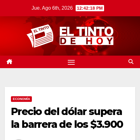
Saltar
Jue. Ago 6th, 2026
12:42:19 PM
al
contenido
ECONOMÍA
Precio del dólar supera
la barrera de los $3.900