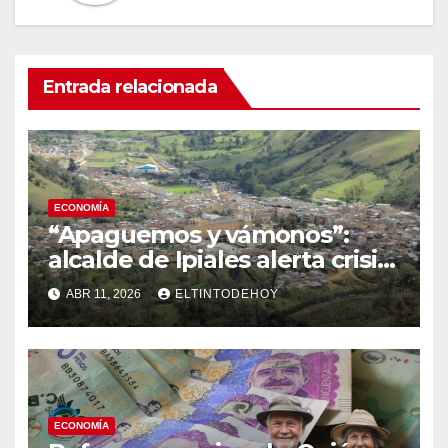
Entrada relacionada
ECONOMÍA
“Apaguemos y vámonos”:
alcalde de Ipiales alerta crisis
histórica en frontera con
ABR 11, 2026
ELTINTODEHOY
Ecuador
ECONOMÍA