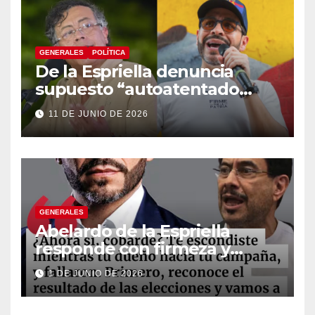
GENERALES
POLÍTICA
De la Espriella denuncia
supuesto “autoatentado
legislativo” tras decisión de
11 DE JUNIO DE 2026
suspender provisionalmente
a Petro
GENERALES
Abelardo de la Espriella
responde con firmeza y
fortalece su imagen de
1 DE JUNIO DE 2026
liderazgo ante la controversia