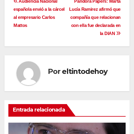
Navegación
Audiencia Nacional
Pandora Papers: Marta
española envió a la cárcel
Lucía Ramirez afirmó que
de
al empresario Carlos
compañía que relacionan
entradas
Mattos
con ella fue declarada en
la DIAN
Por
eltintodehoy
Entrada relacionada