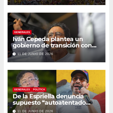
GENERALES
Iván Cepeda plantea un
gobierno de transición con
énfasis en el empalme
11 DE JUNIO DE 2026
institucional y una eventual
constituyente
GENERALES
POLÍTICA
De la Espriella denuncia
supuesto “autoatentado
legislativo” tras decisión de
11 DE JUNIO DE 2026