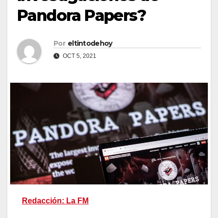
Pandora Papers?
Por
eltintodehoy
OCT 5, 2021
Redacción: La FM