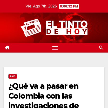
Saltar
Vie. Ago 7th, 2026
8:06:32 PM
al
contenido
PAÍS
¿Qué va a pasar en
Colombia con las
investigaciones de