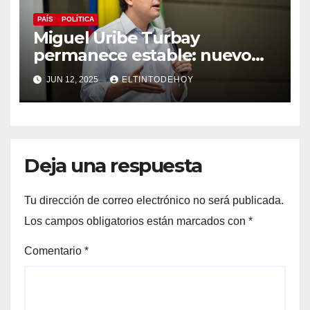
PAÍS
POLÍTICA
Miguel Uribe Turbay
permanece estable: nuevo
parte médico de la clínica
JUN 12, 2025
ELTINTODEHOY
Santa Fe
Deja una respuesta
Tu dirección de correo electrónico no será publicada.
Los campos obligatorios están marcados con
*
Comentario
*