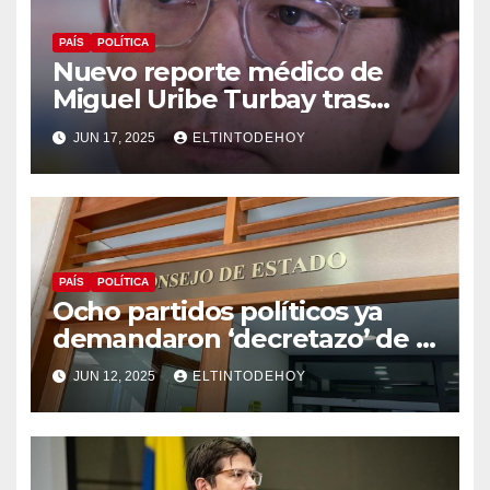
PAÍS
POLÍTICA
Nuevo reporte médico de
Miguel Uribe Turbay tras
operación de urgencia a la
JUN 17, 2025
ELTINTODEHOY
que fue sometido
PAÍS
POLÍTICA
Ocho partidos políticos ya
demandaron ‘decretazo’ de la
consulta popular
JUN 12, 2025
ELTINTODEHOY