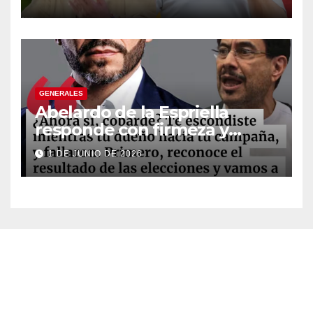
suspender provisionalmente
a Petro
GENERALES
Abelardo de la Espriella
responde con firmeza y
fortalece su imagen de
1 DE JUNIO DE 2026
liderazgo ante la controversia