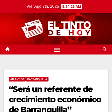
Saltar
Vie. Ago 7th, 2026
9:24:25 AM
al
contenido
ATLÁNTICO
BARRANQUILLA
“Será un referente de
crecimiento económico
de Barranquilla”