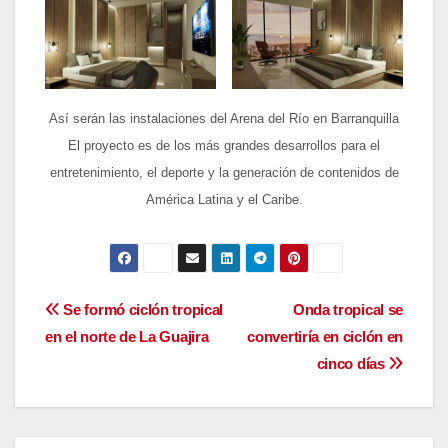
Así serán las instalaciones del Arena del Río en Barranquilla
El proyecto es de los más grandes desarrollos para el
entretenimiento, el deporte y la generación de contenidos de
América Latina y el Caribe.
Navegación
Se formó ciclón tropical
Onda tropical se
en el norte de La Guajira
convertiría en ciclón en
de
cinco días
entradas