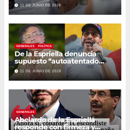
énfasis en el empalme
11 DE JUNIO DE 2026
institucional y una eventual
constituyente
GENERALES
POLÍTICA
De la Espriella denuncia
supuesto “autoatentado
legislativo” tras decisión de
11 DE JUNIO DE 2026
suspender provisionalmente
a Petro
GENERALES
Abelardo de la Espriella
responde con firmeza y