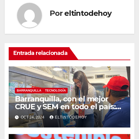
Por
eltintodehoy
Entrada relacionada
BARRANQUILLA
TECNOLOGÍA
Barranquilla, con el mejor
CRUE y SEM en todo el país:
MinSalud
OCT 24, 2024
ELTINTODEHOY