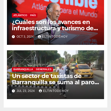
ATLÁNTICO
PAÍS
¿Cuáles son los avances en
infraestructura y turismo del
Atlántico? Gobernador
OCT 3, 2024
ELTINTODEHOY
responde
BARRANQUILLA
GENERALES
Un sector de taxistas de
Barranquilla se suma al paro
nacional
JUL 23, 2024
ELTINTODEHOY