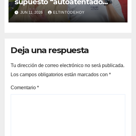
supuesto “autoatentado
legislativo” tras decisión de
JUN 11, 2026
ELTINTODEHOY
suspender provisionalmente
a Petro
Deja una respuesta
Tu dirección de correo electrónico no será publicada.
Los campos obligatorios están marcados con
*
Comentario
*