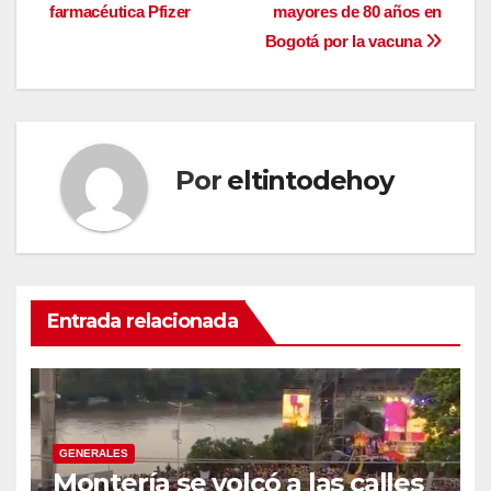
de
farmacéutica Pfizer
mayores de 80 años en
entradas
Bogotá por la vacuna
Por
eltintodehoy
Entrada relacionada
GENERALES
Montería se volcó a las calles