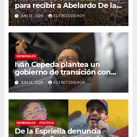
para recibir a Abelardo De la
Espriella
JUN 11, 2026
ELTINTODEHOY
GENERALES
Iván Cepeda plantea un
gobierno de transición con
énfasis en el empalme
JUN 11, 2026
ELTINTODEHOY
institucional y una eventual
constituyente
GENERALES
POLÍTICA
De la Espriella denuncia