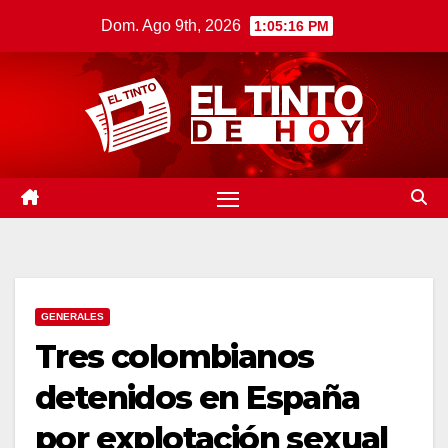
Saltar
Dom. Ago 9th, 2026
1:05:17 PM
al
contenido
GENERALES
Tres colombianos
detenidos en España
por explotación sexual