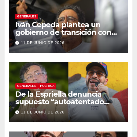
GENERALES
Iván Cepeda plantea un
gobierno de transición con
énfasis en el empalme
11 DE JUNIO DE 2026
institucional y una eventual
constituyente
GENERALES
POLÍTICA
De la Espriella denuncia
supuesto “autoatentado
legislativo” tras decisión de
11 DE JUNIO DE 2026
suspender provisionalmente
a Petro